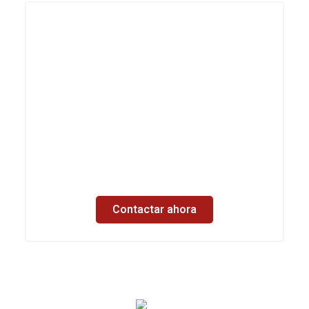
¿Hablamos? Estamos a
una llamada
Si tienes dudas, quieres información
personalizada o necesitas empezar ya con
tus pedidos, estamos disponibles. Te
atendemos por teléfono, email o WhatsApp.
Cuéntanos lo que necesitas y te damos
respuesta directa. Queremos ser parte de tu
día a día.
Contactar ahora