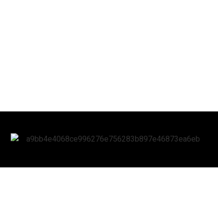
Aviso legal
Política de privacidad
Política de cookies (UE)
Política de envíos y devoluciones
Accesibilidad