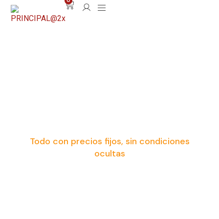
0
Servicios de
distribución
alimentaria para tu
negocio
Todo con precios fijos, sin condiciones
ocultas
Sabemos lo importante que es tener tu stock a
tiempo, sin errores y sin perder horas en
gestiones. Por eso, nuestros servicios están
diseñados para adaptarse a la realidad de cada
negocio, ya seas autónomo, tienda local o empresa